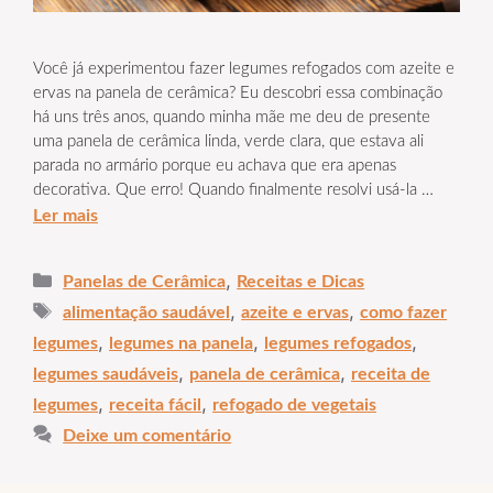
Você já experimentou fazer legumes refogados com azeite e
ervas na panela de cerâmica? Eu descobri essa combinação
há uns três anos, quando minha mãe me deu de presente
uma panela de cerâmica linda, verde clara, que estava ali
parada no armário porque eu achava que era apenas
decorativa. Que erro! Quando finalmente resolvi usá-la …
Ler mais
Categorias
,
Panelas de Cerâmica
Receitas e Dicas
Tags
,
,
alimentação saudável
azeite e ervas
como fazer
,
,
,
legumes
legumes na panela
legumes refogados
,
,
legumes saudáveis
panela de cerâmica
receita de
,
,
legumes
receita fácil
refogado de vegetais
Deixe um comentário