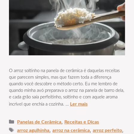
O arroz soltinho na panela de cerâmica é daquelas receitas
que parecem simples, mas que fazem toda a diferença
quando você descobre o método certo. Eu me lembro de
quando minha avó preparava o arroz na panela de barro dela,
e cada grão saía perfeitinho, soltinho e com aquele aroma
Ler mais
incrível que enchia a cozinha. …
Categorias
,
Panelas de Cerâmica
Receitas e Dicas
Tags
,
,
,
arroz agulhinha
arroz na cerâmica
arroz perfeito