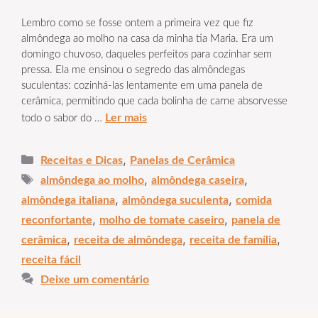
Lembro como se fosse ontem a primeira vez que fiz
almôndega ao molho na casa da minha tia Maria. Era um
domingo chuvoso, daqueles perfeitos para cozinhar sem
pressa. Ela me ensinou o segredo das almôndegas
suculentas: cozinhá-las lentamente em uma panela de
cerâmica, permitindo que cada bolinha de carne absorvesse
Ler mais
todo o sabor do …
Categorias
,
Receitas e Dicas
Panelas de Cerâmica
Tags
,
,
almôndega ao molho
almôndega caseira
,
,
almôndega italiana
almôndega suculenta
comida
,
,
reconfortante
molho de tomate caseiro
panela de
,
,
,
cerâmica
receita de almôndega
receita de família
receita fácil
Deixe um comentário