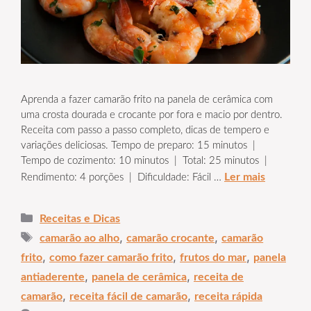
Aprenda a fazer camarão frito na panela de cerâmica com
uma crosta dourada e crocante por fora e macio por dentro.
Receita com passo a passo completo, dicas de tempero e
variações deliciosas. Tempo de preparo: 15 minutos |
Tempo de cozimento: 10 minutos | Total: 25 minutos |
Ler mais
Rendimento: 4 porções | Dificuldade: Fácil …
Categorias
Receitas e Dicas
Tags
,
,
camarão ao alho
camarão crocante
camarão
,
,
,
frito
como fazer camarão frito
frutos do mar
panela
,
,
antiaderente
panela de cerâmica
receita de
,
,
camarão
receita fácil de camarão
receita rápida