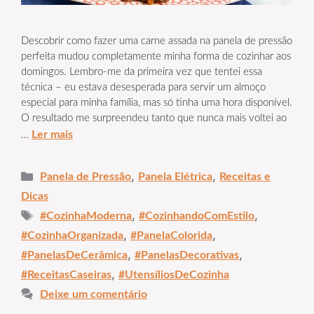
Descobrir como fazer uma carne assada na panela de pressão
perfeita mudou completamente minha forma de cozinhar aos
domingos. Lembro-me da primeira vez que tentei essa
técnica – eu estava desesperada para servir um almoço
especial para minha família, mas só tinha uma hora disponível.
O resultado me surpreendeu tanto que nunca mais voltei ao
Ler mais
…
Categorias
,
,
Panela de Pressão
Panela Elétrica
Receitas e
Dicas
Tags
,
,
#CozinhaModerna
#CozinhandoComEstilo
,
,
#CozinhaOrganizada
#PanelaColorida
,
,
#PanelasDeCerâmica
#PanelasDecorativas
,
#ReceitasCaseiras
#UtensíliosDeCozinha
Deixe um comentário