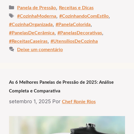
Categorias
,
Panela de Pressão
Receitas e Dicas
Tags
,
,
#CozinhaModerna
#CozinhandoComEstilo
,
,
#CozinhaOrganizada
#PanelaColorida
,
,
#PanelasDeCerâmica
#PanelasDecorativas
,
#ReceitasCaseiras
#UtensíliosDeCozinha
Deixe um comentário
As 6 Melhores Panelas de Pressão de 2025: Análise
Completa e Comparativa
setembro 1, 2025
Por
Chef Ronie Rios