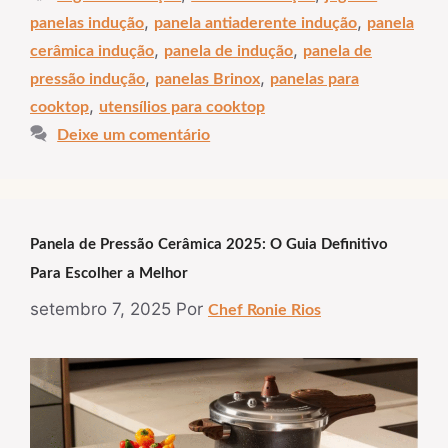
,
,
panelas indução
panela antiaderente indução
panela
,
,
cerâmica indução
panela de indução
panela de
,
,
pressão indução
panelas Brinox
panelas para
,
cooktop
utensílios para cooktop
Deixe um comentário
Panela de Pressão Cerâmica 2025: O Guia Definitivo
Para Escolher a Melhor
setembro 7, 2025
Por
Chef Ronie Rios