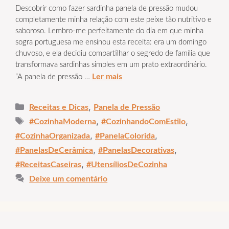
Descobrir como fazer sardinha panela de pressão mudou
completamente minha relação com este peixe tão nutritivo e
saboroso. Lembro-me perfeitamente do dia em que minha
sogra portuguesa me ensinou esta receita: era um domingo
chuvoso, e ela decidiu compartilhar o segredo de família que
transformava sardinhas simples em um prato extraordinário.
Ler mais
“A panela de pressão …
Categorias
,
Receitas e Dicas
Panela de Pressão
Tags
,
,
#CozinhaModerna
#CozinhandoComEstilo
,
,
#CozinhaOrganizada
#PanelaColorida
,
,
#PanelasDeCerâmica
#PanelasDecorativas
,
#ReceitasCaseiras
#UtensíliosDeCozinha
Deixe um comentário