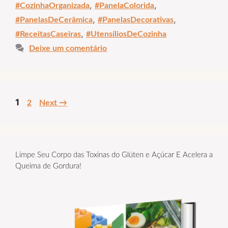
,
,
#CozinhaOrganizada
#PanelaColorida
,
,
#PanelasDeCerâmica
#PanelasDecorativas
,
#ReceitasCaseiras
#UtensíliosDeCozinha
Deixe um comentário
Page
1
Page
2
Next
→
Limpe Seu Corpo das Toxinas do Glúten e Açúcar E Acelera a
Queima de Gordura!