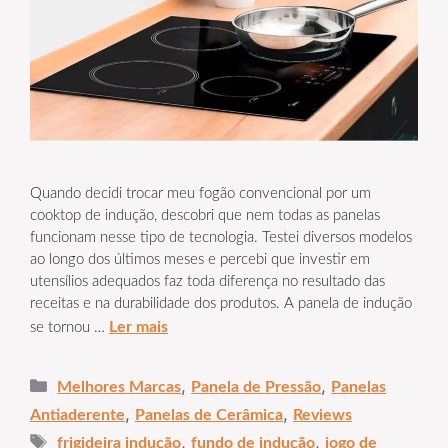
Quando decidi trocar meu fogão convencional por um
cooktop de indução, descobri que nem todas as panelas
funcionam nesse tipo de tecnologia. Testei diversos modelos
ao longo dos últimos meses e percebi que investir em
utensílios adequados faz toda diferença no resultado das
receitas e na durabilidade dos produtos. A panela de indução
Ler mais
se tornou …
Categorias
,
,
Melhores Marcas
Panela de Pressão
Panelas
,
,
Antiaderente
Panelas de Cerâmica
Reviews
Tags
,
,
frigideira indução
fundo de indução
jogo de