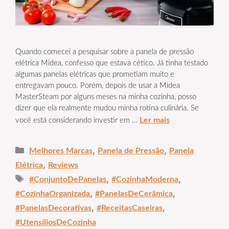
Quando comecei a pesquisar sobre a panela de pressão
elétrica Midea, confesso que estava cético. Já tinha testado
algumas panelas elétricas que prometiam muito e
entregavam pouco. Porém, depois de usar a Midea
MasterSteam por alguns meses na minha cozinha, posso
dizer que ela realmente mudou minha rotina culinária. Se
Ler mais
você está considerando investir em …
Categorias
,
,
Melhores Marcas
Panela de Pressão
Panela
,
Elétrica
Reviews
Tags
,
,
#ConjuntoDePanelas
#CozinhaModerna
,
,
#CozinhaOrganizada
#PanelasDeCerâmica
,
,
#PanelasDecorativas
#ReceitasCaseiras
#UtensíliosDeCozinha