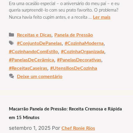
Era uma ocasião especial – o aniversário do meu pai – e eu
queria surpreendê-lo com seu prato favorito. O problema?
Ler mais
Nunca havia feito cupim antes, e a receita …
Categorias
,
Receitas e Dicas
Panela de Pressão
Tags
,
,
#ConjuntoDePanelas
#CozinhaModerna
,
,
#CozinhandoComEstilo
#CozinhaOrganizada
,
,
#PanelasDeCerâmica
#PanelasDecorativas
,
#ReceitasCaseiras
#UtensíliosDeCozinha
Deixe um comentário
Macarrão Panela de Pressão: Receita Cremosa e Rápida
em 15 Minutos
setembro 1, 2025
Por
Chef Ronie Rios