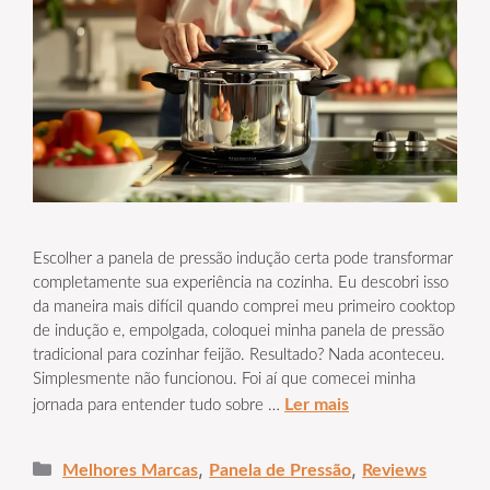
Escolher a panela de pressão indução certa pode transformar
completamente sua experiência na cozinha. Eu descobri isso
da maneira mais difícil quando comprei meu primeiro cooktop
de indução e, empolgada, coloquei minha panela de pressão
tradicional para cozinhar feijão. Resultado? Nada aconteceu.
Simplesmente não funcionou. Foi aí que comecei minha
Ler mais
jornada para entender tudo sobre …
Categorias
,
,
Melhores Marcas
Panela de Pressão
Reviews