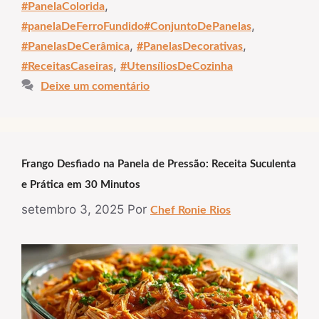
,
#PanelaColorida
,
#panelaDeFerroFundido#ConjuntoDePanelas
,
,
#PanelasDeCerâmica
#PanelasDecorativas
,
#ReceitasCaseiras
#UtensíliosDeCozinha
Deixe um comentário
Frango Desfiado na Panela de Pressão: Receita Suculenta
e Prática em 30 Minutos
setembro 3, 2025
Por
Chef Ronie Rios