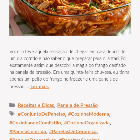
Você já teve aquela sensação de chegar em casa depois de
um dia corrido e não saber o que preparar para o jantar? Foi
exatamente assim que descobri a magia do frango desfiado
na panela de pressão. Era uma quinta-feira chuvosa, eu tinha
apenas um peito de frango no freezer e uma panela de
Ler mais
pressão …
Categorias
,
Receitas e Dicas
Panela de Pressão
Tags
,
,
#ConjuntoDePanelas
#CozinhaModerna
,
,
#CozinhandoComEstilo
#CozinhaOrganizada
,
,
#PanelaColorida
#PanelasDeCerâmica
,
,