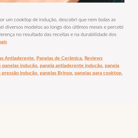
or um cooktop de indução, descobri que nem todas as
tei diversos modelos ao longo dos últimos meses e percebi
ferença no resultado das receitas e na durabilidade dos
mais
,
,
as Antiaderente
Panelas de Cerâmica
Reviews
,
,
e panelas indução
panela antiaderente indução
panela
,
,
,
e pressão indução
panelas Brinox
panelas para cooktop