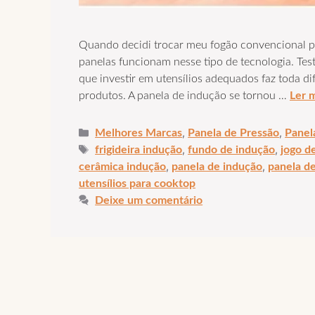
Quando decidi trocar meu fogão convencional p
panelas funcionam nesse tipo de tecnologia. Tes
que investir em utensílios adequados faz toda di
produtos. A panela de indução se tornou …
Ler 
Categorias
,
,
Melhores Marcas
Panela de Pressão
Panel
Tags
,
,
frigideira indução
fundo de indução
jogo d
,
,
cerâmica indução
panela de indução
panela d
utensílios para cooktop
Deixe um comentário