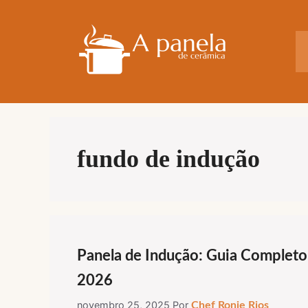
Pular
para
o
conteúdo
fundo de indução
Panela de Indução: Guia Completo
2026
novembro 25, 2025
Por
Chef Ronie Rios