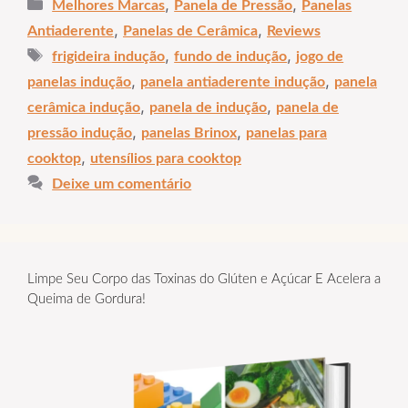
Categorias
,
,
Melhores Marcas
Panela de Pressão
Panelas
,
,
Antiaderente
Panelas de Cerâmica
Reviews
Tags
,
,
frigideira indução
fundo de indução
jogo de
,
,
panelas indução
panela antiaderente indução
panela
,
,
cerâmica indução
panela de indução
panela de
,
,
pressão indução
panelas Brinox
panelas para
,
cooktop
utensílios para cooktop
Deixe um comentário
Limpe Seu Corpo das Toxinas do Glúten e Açúcar E Acelera a
Queima de Gordura!