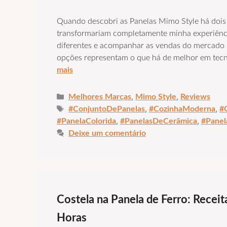
Quando descobri as Panelas Mimo Style há dois
transformariam completamente minha experiênci
diferentes e acompanhar as vendas do mercado b
opções representam o que há de melhor em tecn
mais
Categorias
,
,
Melhores Marcas
Mimo Style
Reviews
Tags
,
,
#ConjuntoDePanelas
#CozinhaModerna
#
,
,
#PanelaColorida
#PanelasDeCerâmica
#Panel
Deixe um comentário
Costela na Panela de Ferro: Recei
Horas