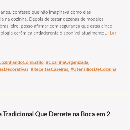
 anos, confesso que não imaginava como elas
a na cozinha. Depois de testar dezenas de modelos
rasileiro, posso afirmar com segurança que estas cinco
ologia cerâmica antiaderente disponível atualmente …
Ler
,
,
CozinhandoComEstilo
#CozinhaOrganizada
,
,
asDecorativas
#ReceitasCaseiras
#UtensíliosDeCozinha
ta Tradicional Que Derrete na Boca em 2