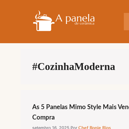
Pular
para
o
conteúdo
#CozinhaModerna
As 5 Panelas Mimo Style Mais Ve
Compra
setembro 16, 2025
Por
Chef Ronie Rios