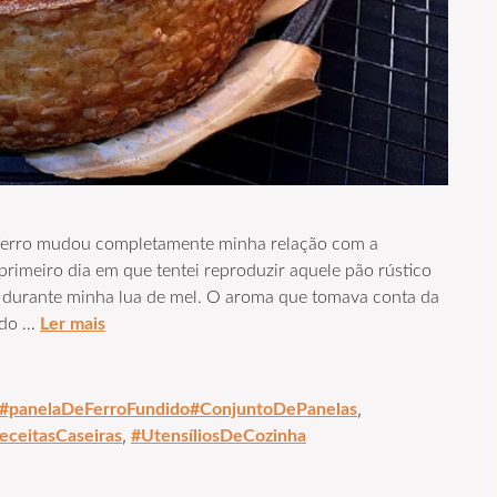
e ferro mudou completamente minha relação com a
rimeiro dia em que tentei reproduzir aquele pão rústico
 durante minha lua de mel. O aroma que tomava conta da
ndo …
Ler mais
,
#panelaDeFerroFundido#ConjuntoDePanelas
,
eceitasCaseiras
#UtensíliosDeCozinha