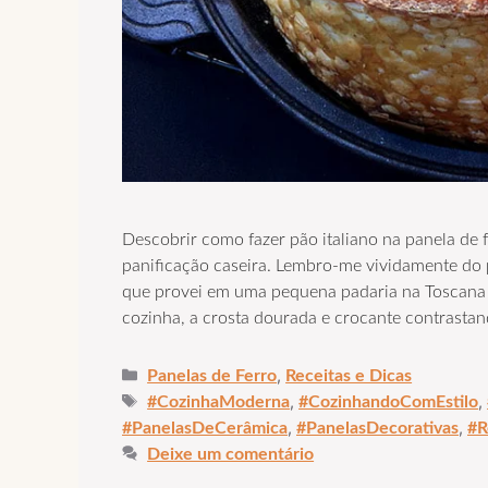
Descobrir como fazer pão italiano na panela d
panificação caseira. Lembro-me vividamente do p
que provei em uma pequena padaria na Toscana
cozinha, a crosta dourada e crocante contrasta
Categorias
,
Panelas de Ferro
Receitas e Dicas
Tags
,
,
#CozinhaModerna
#CozinhandoComEstilo
,
,
#PanelasDeCerâmica
#PanelasDecorativas
#R
Deixe um comentário