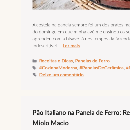
A costela na panela sempre foi um dos pratos m
do domingo em que minha avó me ensinou os segr
aprendeu com a bisavó lá nos tempos da fazenda
indescritível …
Ler mais
Categorias
,
Receitas e Dicas
Panelas de Ferro
Tags
,
,
#CozinhaModerna
#PanelasDeCerâmica
#
Deixe um comentário
Pão Italiano na Panela de Ferro: 
Miolo Macio