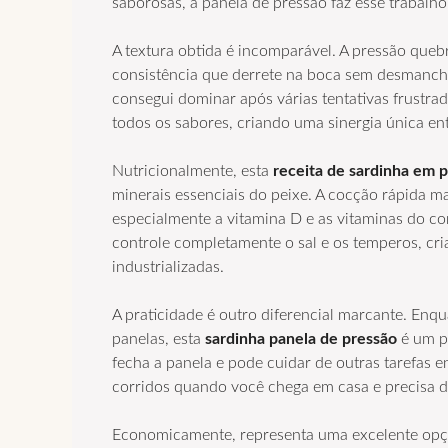
saborosas, a panela de pressão faz esse trabalh
A textura obtida é incomparável. A pressão queb
consistência que derrete na boca sem desmancha
consegui dominar após várias tentativas frustr
todos os sabores, criando uma sinergia única en
Nutricionalmente, esta
receita de sardinha em 
minerais essenciais do peixe. A cocção rápida m
especialmente a vitamina D e as vitaminas do c
controle completamente o sal e os temperos, cr
industrializadas.
A praticidade é outro diferencial marcante. Enqu
panelas, esta
sardinha panela de pressão
é um pr
fecha a panela e pode cuidar de outras tarefas en
corridos quando você chega em casa e precisa de
Economicamente, representa uma excelente opção