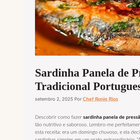
Sardinha Panela de P
Tradicional Portugue
setembro 2, 2025
Por
Chef Ronie Rios
Descobrir como fazer
sardinha panela de press
tão nutritivo e saboroso. Lembro-me perfeitam
esta receita: era um domingo chuvoso, e ela dec
sardinhas simples em um prato extraordinário. “A