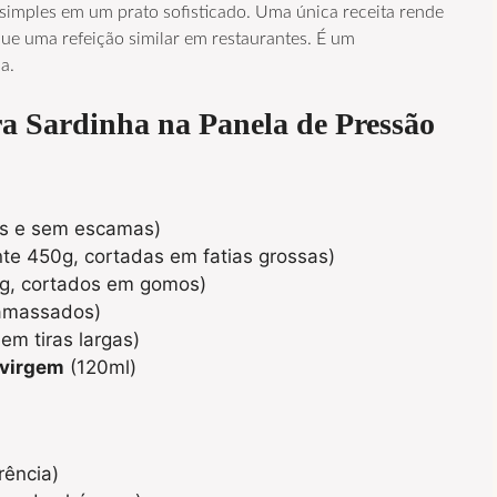
e simples em um prato sofisticado. Uma única receita rende
e uma refeição similar em restaurantes. É um
a.
ra
Sardinha na Panela de Pressão
s e sem escamas)
e 450g, cortadas em fatias grossas)
g, cortados em gomos)
amassados)
em tiras largas)
a virgem
(120ml)
rência)