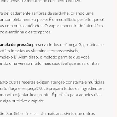
o em apenas 12 minutos de cozimento efetivo.
ra delicadamente as fibras da sardinha, criando uma
r completamente o peixe. É um equilíbrio perfeito que só
adas com outros métodos. O vapor concentrado intensifica
tre a sardinha e os temperos.
panela de pressão
preserva todos os ômega-3, proteínas e
antém intactas as vitaminas termossensíveis,
omplexo B. Além disso, o método permite que você
iando uma versão muito mais saudável que as sardinhas
anto outras receitas exigem atenção constante e múltiplas
ato “faça e esqueça”. Você prepara todos os ingredientes,
quanto o jantar fica pronto. É perfeita para aqueles dias
 algo nutritivo e rápido.
. Sardinhas frescas são mais acessíveis que outros