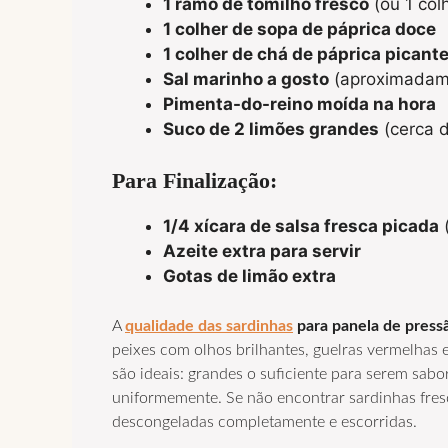
1 ramo de tomilho fresco
(ou 1 col
1 colher de sopa de páprica doce
1 colher de chá de páprica picant
Sal marinho a gosto
(aproximadame
Pimenta-do-reino moída na hora
Suco de 2 limões grandes
(cerca 
Para Finalização:
1/4 xícara de salsa fresca picada
(
Azeite extra para servir
Gotas de limão extra
A
qualidade das
sardinhas
para panela de press
peixes com olhos brilhantes, guelras vermelhas 
são ideais: grandes o suficiente para serem sab
uniformemente. Se não encontrar sardinhas fre
descongeladas completamente e escorridas.