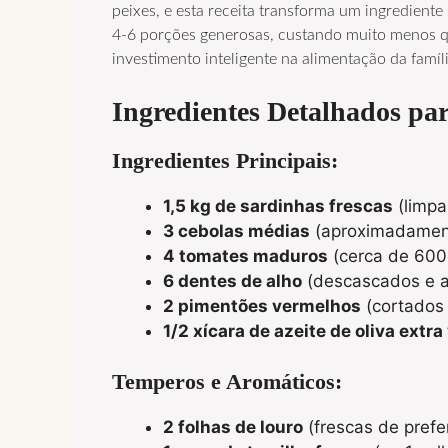
peixes, e esta receita transforma um ingredient
4-6 porções generosas, custando muito menos qu
investimento inteligente na alimentação da famíli
Ingredientes Detalhados pa
Ingredientes Principais:
1,5 kg de sardinhas frescas
(limpa
3 cebolas médias
(aproximadament
4 tomates maduros
(cerca de 600
6 dentes de alho
(descascados e 
2 pimentões vermelhos
(cortados 
1/2 xícara de azeite de oliva extr
Temperos e Aromáticos:
2 folhas de louro
(frescas de prefe