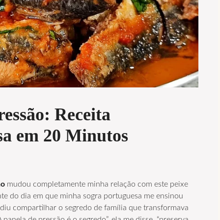
ressão: Receita
sa em 20 Minutos
ão
mudou completamente minha relação com este peixe
ente do dia em que minha sogra portuguesa me ensinou
idiu compartilhar o segredo de família que transformava
 panela de pressão é o segredo”, ela me disse, “preserva