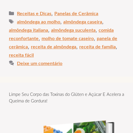
Categorias
,
Receitas e Dicas
Panelas de Cerâmica
Tags
,
,
almôndega ao molho
almôndega caseira
,
,
almôndega italiana
almôndega suculenta
comida
,
,
reconfortante
molho de tomate caseiro
panela de
,
,
,
cerâmica
receita de almôndega
receita de família
receita fácil
Deixe um comentário
Limpe Seu Corpo das Toxinas do Glúten e Açúcar E Acelera a
Queima de Gordura!