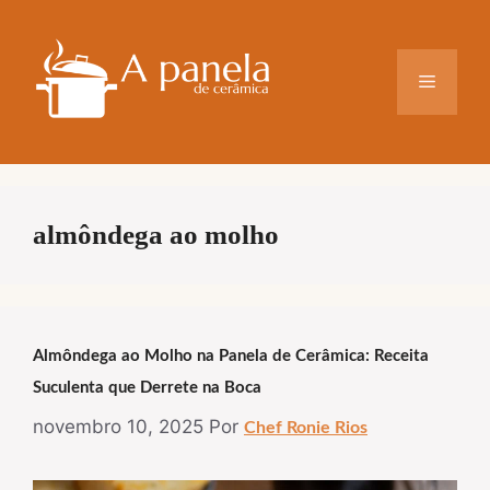
Pular
para
o
Menu
conteúdo
almôndega ao molho
Almôndega ao Molho na Panela de Cerâmica: Receita
Suculenta que Derrete na Boca
novembro 10, 2025
Por
Chef Ronie Rios