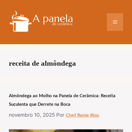
Pular
para
o
Menu
conteúdo
receita de almôndega
Almôndega ao Molho na Panela de Cerâmica: Receita
Suculenta que Derrete na Boca
novembro 10, 2025
Por
Chef Ronie Rios