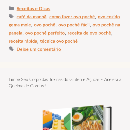
Categorias
Receitas e Dicas
Tags
,
,
café da manhã
como fazer ovo pochê
ovo cozido
,
,
,
gema mole
ovo pochê
ovo pochê fácil
ovo pochê na
,
,
,
panela
ovo pochê perfeito
receita de ovo pochê
,
receita rápida
técnica ovo pochê
Deixe um comentário
Limpe Seu Corpo das Toxinas do Glúten e Açúcar E Acelera a
Queima de Gordura!