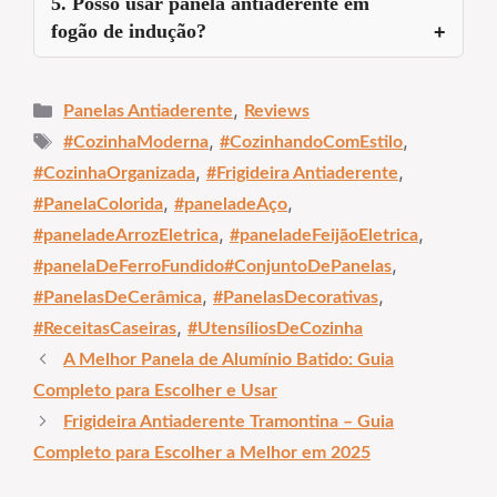
5. Posso usar panela antiaderente em
fogão de indução?
Categorias
,
Panelas Antiaderente
Reviews
Tags
,
,
#CozinhaModerna
#CozinhandoComEstilo
,
,
#CozinhaOrganizada
#Frigideira Antiaderente
,
,
#PanelaColorida
#paneladeAço
,
,
#paneladeArrozEletrica
#paneladeFeijãoEletrica
,
#panelaDeFerroFundido#ConjuntoDePanelas
,
,
#PanelasDeCerâmica
#PanelasDecorativas
,
#ReceitasCaseiras
#UtensíliosDeCozinha
A Melhor Panela de Alumínio Batido: Guia
Completo para Escolher e Usar
Frigideira Antiaderente Tramontina – Guia
Completo para Escolher a Melhor em 2025