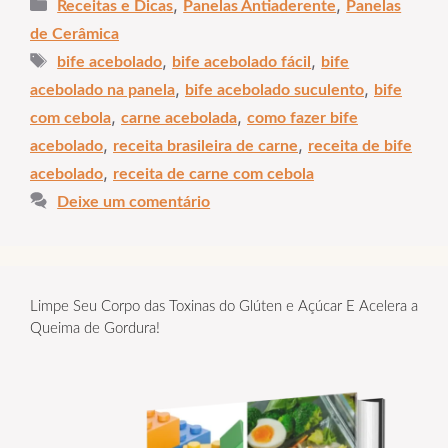
Categorias
,
,
Receitas e Dicas
Panelas Antiaderente
Panelas
de Cerâmica
Tags
,
,
bife acebolado
bife acebolado fácil
bife
,
,
acebolado na panela
bife acebolado suculento
bife
,
,
com cebola
carne acebolada
como fazer bife
,
,
acebolado
receita brasileira de carne
receita de bife
,
acebolado
receita de carne com cebola
Deixe um comentário
Limpe Seu Corpo das Toxinas do Glúten e Açúcar E Acelera a
Queima de Gordura!