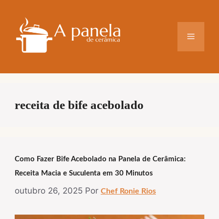
Pular
para
o
Menu
conteúdo
receita de bife acebolado
Como Fazer Bife Acebolado na Panela de Cerâmica:
Receita Macia e Suculenta em 30 Minutos
outubro 26, 2025
Por
Chef Ronie Rios