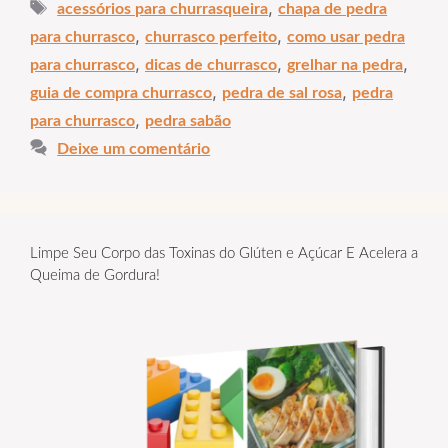
Tags
,
acessórios para churrasqueira
chapa de pedra
,
,
para churrasco
churrasco perfeito
como usar pedra
,
,
,
para churrasco
dicas de churrasco
grelhar na pedra
,
,
guia de compra churrasco
pedra de sal rosa
pedra
,
para churrasco
pedra sabão
Deixe um comentário
Limpe Seu Corpo das Toxinas do Glúten e Açúcar E Acelera a
Queima de Gordura!