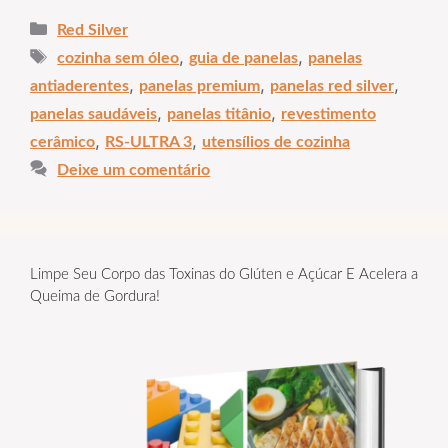
Categorias
Red Silver
Tags
,
,
cozinha sem óleo
guia de panelas
panelas
,
,
,
antiaderentes
panelas premium
panelas red silver
,
,
panelas saudáveis
panelas titânio
revestimento
,
,
cerâmico
RS-ULTRA 3
utensílios de cozinha
Deixe um comentário
Limpe Seu Corpo das Toxinas do Glúten e Açúcar E Acelera a
Queima de Gordura!