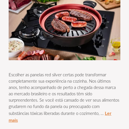
Escolher as panelas red silver certas pode transformar
completamente sua experiência na cozinha. Nos últimos
anos, tenho acompanhado de perto a chegada dessa marca
ao mercado brasileiro e os resultados têm sido
surpreendentes. Se você está cansado de ver seus alimentos
grudarem no fundo da panela ou preocupado com
Ler
substâncias tóxicas liberadas durante o cozimento, …
mais