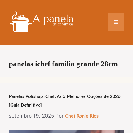
Pular
para
o
Menu
conteúdo
panelas ichef família grande 28cm
Panelas Polishop iChef: As 5 Melhores Opções de 2026
[Guia Definitivo]
setembro 19, 2025
Por
Chef Ronie Rios