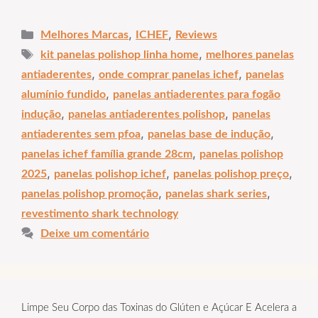
Categorias
,
,
Melhores Marcas
ICHEF
Reviews
Tags
,
kit panelas polishop linha home
melhores panelas
,
,
antiaderentes
onde comprar panelas ichef
panelas
,
alumínio fundido
panelas antiaderentes para fogão
,
,
indução
panelas antiaderentes polishop
panelas
,
,
antiaderentes sem pfoa
panelas base de indução
,
panelas ichef família grande 28cm
panelas polishop
,
,
,
2025
panelas polishop ichef
panelas polishop preço
,
,
panelas polishop promoção
panelas shark series
revestimento shark technology
Deixe um comentário
Limpe Seu Corpo das Toxinas do Glúten e Açúcar E Acelera a