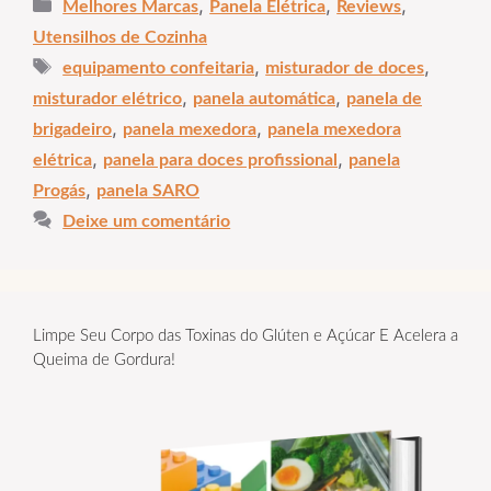
Categorias
,
,
,
Melhores Marcas
Panela Elétrica
Reviews
Utensilhos de Cozinha
Tags
,
,
equipamento confeitaria
misturador de doces
,
,
misturador elétrico
panela automática
panela de
,
,
brigadeiro
panela mexedora
panela mexedora
,
,
elétrica
panela para doces profissional
panela
,
Progás
panela SARO
Deixe um comentário
Limpe Seu Corpo das Toxinas do Glúten e Açúcar E Acelera a
Queima de Gordura!