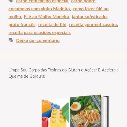
,
,
carne com molho especial
carne nobre
,
cogumelos com vinho Madeira
como fazer filé ao
,
,
,
molho
Filé ao Molho Madeira
jantar sofisticado
,
,
,
prato francês
receita de filé
receita gourmet caseira
receita para ocasiões especiais
Deixe um comentário
Limpe Seu Corpo das Toxinas do Glúten e Açúcar E Acelera a
Queima de Gordura!